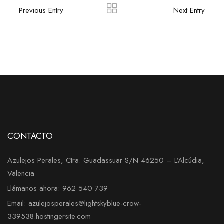
Previous Entry
Next Entry
CONTACTO
Azulejos Perales, Ctra. Guadassuar S/N 46250 – L’Alcúdia,
Valencia
Llámanos ahora: 962 540 739
Email: azulejosperales@lightskyblue-crow-
339538.hostingersite.com