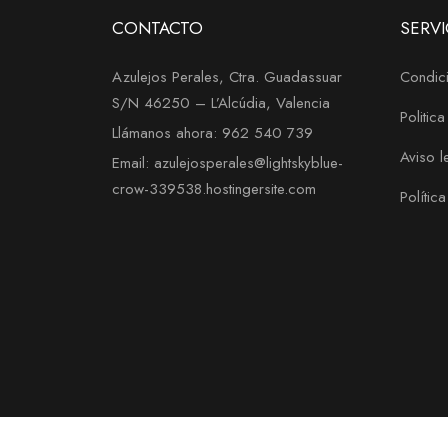
CONTACTO
SERVI
Azulejos Perales, Ctra. Guadassuar
Condici
S/N 46250 – L’Alcúdia, Valencia
Politic
Llámanos ahora: 962 540 739
Aviso l
Email: azulejosperales@lightskyblue-
crow-339538.hostingersite.com
Polític