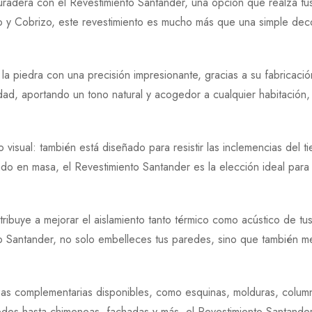
duradera con el Revestimiento Santander, una opción que realza tus
 y Cobrizo, este revestimiento es mucho más que una simple deco
 la piedra con una precisión impresionante, gracias a su fabrica
d, aportando un tono natural y acogedor a cualquier habitación, y
o visual: también está diseñado para resistir las inclemencias del
ado en masa, el Revestimiento Santander es la elección ideal para r
tribuye a mejorar el aislamiento tanto térmico como acústico de t
o Santander, no solo embelleces tus paredes, sino que también mejo
as complementarias disponibles, como esquinas, molduras, column
des hasta chimeneas, fachadas y más, el Revestimiento Santander 