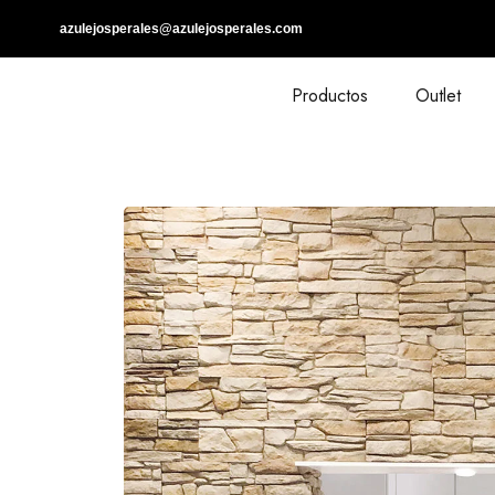
azulejosperales@azulejosperales.com
Productos
Outlet