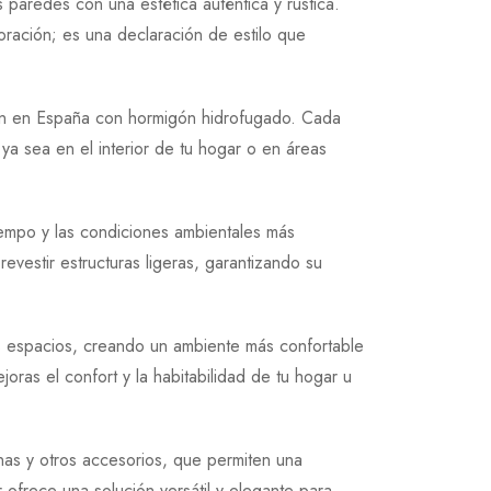
 paredes con una estética auténtica y rústica.
ración; es una declaración de estilo que
ción en España con hormigón hidrofugado. Cada
a sea en el interior de tu hogar o en áreas
 tiempo y las condiciones ambientales más
evestir estructuras ligeras, garantizando su
us espacios, creando un ambiente más confortable
ras el confort y la habitabilidad de tu hogar u
as y otros accesorios, que permiten una
ofrece una solución versátil y elegante para