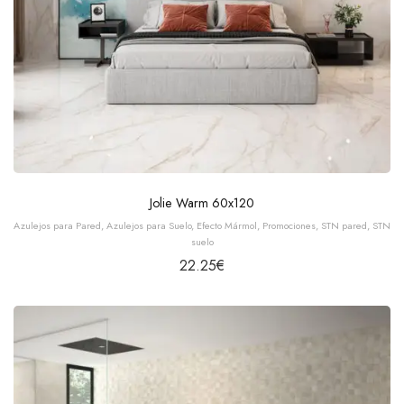
Jolie Warm 60x120
Azulejos para Pared
,
Azulejos para Suelo
,
Efecto Mármol
,
Promociones
,
STN pared
,
STN
suelo
22.25
€