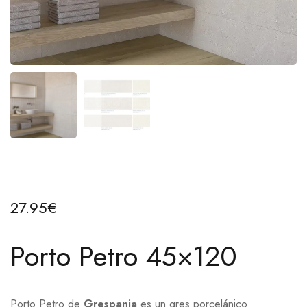
27.95
€
Porto Petro 45×120
Porto Petro de
Grespan
ia
es un gres porcelánico