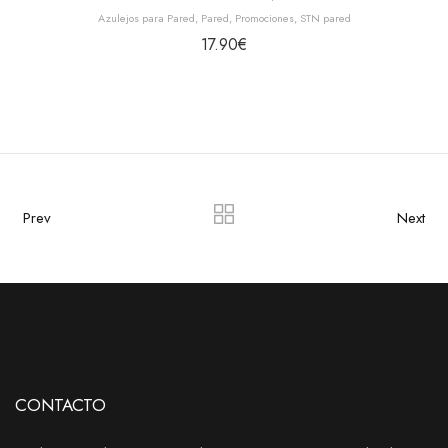
Azulejos para Pared
,
Pared
,
Promociones
,
STN pared
17.90
€
Prev
Next
CONTACTO