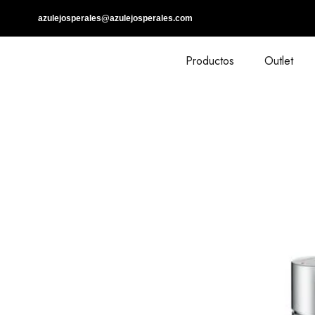
azulejosperales@azulejosperales.com
Productos
Outlet