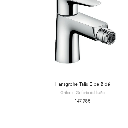
Hansgrohe Talis E de Bidé
Griferia
,
Grifería del baño
147.98
€