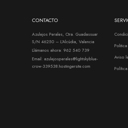
CONTACTO
SERVI
Azulejos Perales, Ctra. Guadassuar
Condici
S/N 46250 – L’Alcúdia, Valencia
Politic
Llámanos ahora: 962 540 739
Aviso l
Email: azulejosperales@lightskyblue-
crow-339538.hostingersite.com
Polític