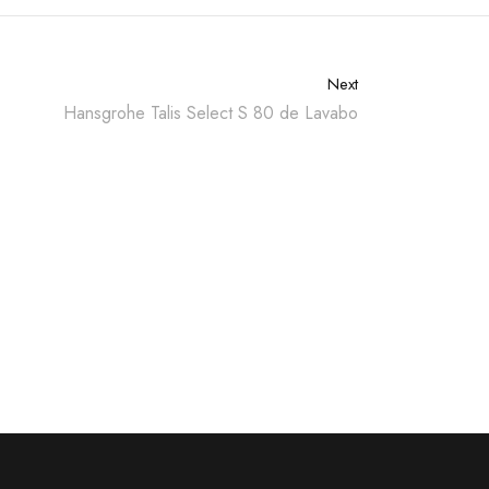
Next
Hansgrohe Talis Select S 80 de Lavabo