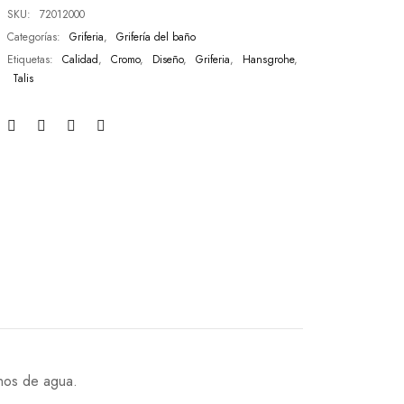
SKU:
72012000
Categorías:
Griferia
,
Grifería del baño
Etiquetas:
Calidad
,
Cromo
,
Diseño
,
Griferia
,
Hansgrohe
,
Talis
nos de agua.