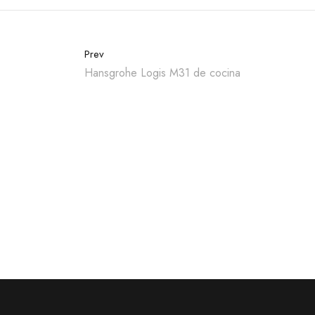
Prev
Hansgrohe Logis M31 de cocina