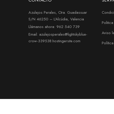
CONTACTO
SERVI
Azulejos Perales, Ctra. Guadassuar
Condici
S/N 46250 – L’Alcúdia, Valencia
Politic
Llámanos ahora: 962 540 739
Aviso l
Email: azulejosperales@lightskyblue-
crow-339538.hostingersite.com
Polític