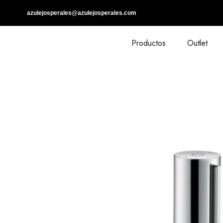
azulejosperales@azulejosperales.com
Productos
Outlet