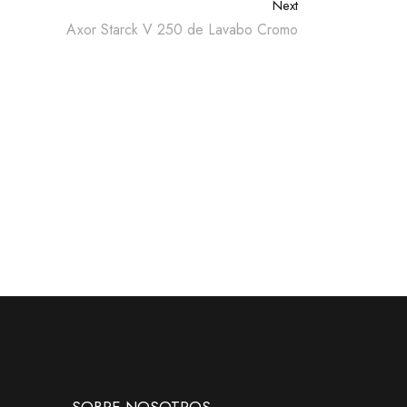
Next
Axor Starck V 250 de Lavabo Cromo