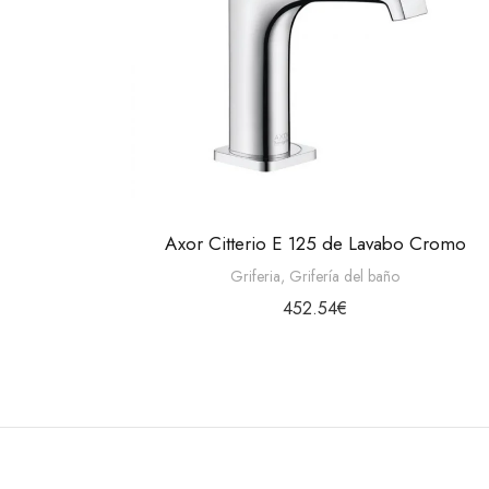
Axor Citterio E 125 de Lavabo Cromo
Griferia
,
Grifería del baño
452.54
€