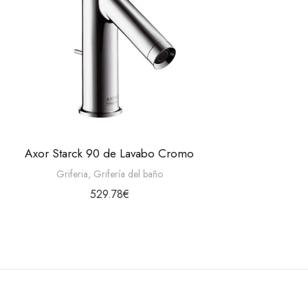
Axor Starck 90 de Lavabo Cromo
Griferia
,
Grifería del baño
529.78
€