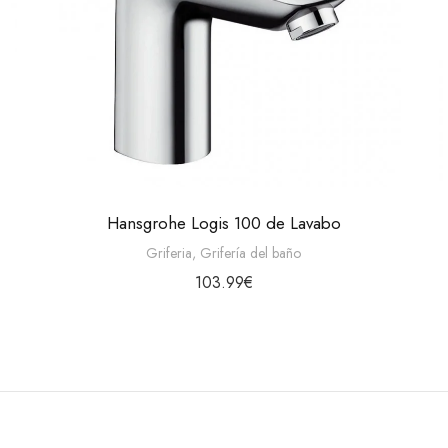
Hansgrohe Logis 100 de Lavabo
Griferia
,
Grifería del baño
103.99
€