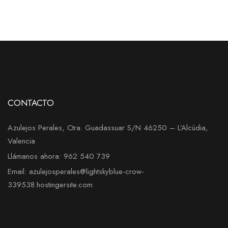
CONTACTO
Azulejos Perales, Ctra. Guadassuar S/N 46250 – L’Alcúdia,
Valencia
Llámanos ahora: 962 540 739
Email: azulejosperales@lightskyblue-crow-
339538.hostingersite.com