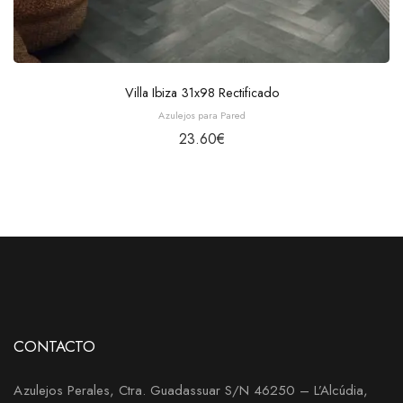
Villa Ibiza 31x98 Rectificado
Azulejos para Pared
23.60
€
CONTACTO
Azulejos Perales, Ctra. Guadassuar S/N 46250 – L’Alcúdia,