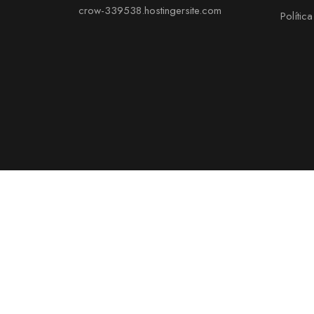
crow-339538.hostingersite.com
Polític
© Copyright - Azulejos Perales | Diseño y desarrollo - Ess