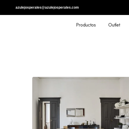
azulejosperales@azulejosperales.com
Productos
Outlet