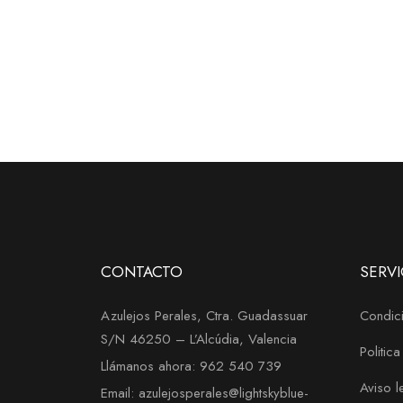
CONTACTO
SERVI
Azulejos Perales, Ctra. Guadassuar
Condici
S/N 46250 – L’Alcúdia, Valencia
Politic
Llámanos ahora: 962 540 739
Aviso l
Email: azulejosperales@lightskyblue-